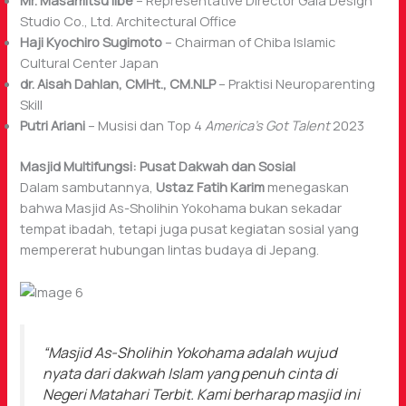
Mr. Masamitsu Iibe
– Representative Director Gaia Design
Studio Co., Ltd. Architectural Office
Haji Kyochiro Sugimoto
– Chairman of Chiba Islamic
Cultural Center Japan
dr. Aisah Dahlan, CMHt., CM.NLP
– Praktisi Neuroparenting
Skill
Putri Ariani
– Musisi dan Top 4
America’s Got Talent
2023
Masjid Multifungsi: Pusat Dakwah dan Sosial
Dalam sambutannya,
Ustaz Fatih Karim
menegaskan
bahwa Masjid As-Sholihin Yokohama bukan sekadar
tempat ibadah, tetapi juga pusat kegiatan sosial yang
mempererat hubungan lintas budaya di Jepang.
“Masjid As-Sholihin Yokohama adalah wujud
nyata dari dakwah Islam yang penuh cinta di
Negeri Matahari Terbit. Kami berharap masjid ini