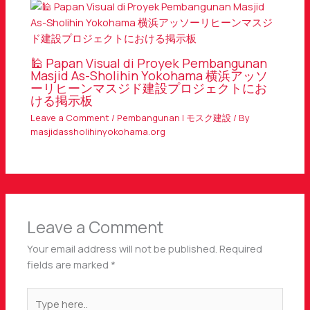
🕌 Papan Visual di Proyek Pembangunan
Masjid As-Sholihin Yokohama 横浜アッソ
ーリヒーンマスジド建設プロジェクトにお
ける掲示板
Leave a Comment
/
Pembangunan | モスク建設
/ By
masjidassholihinyokohama.org
Leave a Comment
Your email address will not be published.
Required
fields are marked
*
Type