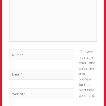
here..
Name*
Save
my name,
email, and
website in
Email*
this
browser
for the
next time I
Website
comment.