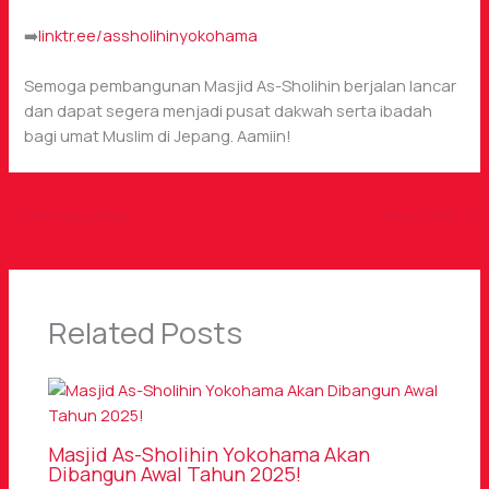
➡️
linktr.ee/assholihinyokohama
Semoga pembangunan Masjid As-Sholihin berjalan lancar
dan dapat segera menjadi pusat dakwah serta ibadah
bagi umat Muslim di Jepang. Aamiin!
←
Previous Post
Next Post
→
Related Posts
Masjid As-Sholihin Yokohama Akan
Dibangun Awal Tahun 2025!