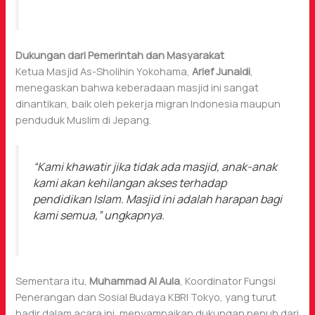
Dukungan dari Pemerintah dan Masyarakat
Ketua Masjid As-Sholihin Yokohama,
Arief Junaidi
,
menegaskan bahwa keberadaan masjid ini sangat
dinantikan, baik oleh pekerja migran Indonesia maupun
penduduk Muslim di Jepang.
“Kami khawatir jika tidak ada masjid, anak-anak
kami akan kehilangan akses terhadap
pendidikan Islam. Masjid ini adalah harapan bagi
kami semua,”
ungkapnya.
Sementara itu,
Muhammad Al Aula
, Koordinator Fungsi
Penerangan dan Sosial Budaya KBRI Tokyo, yang turut
hadir dalam acara ini, menyampaikan dukungan penuh dari