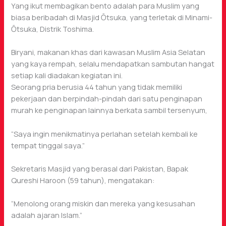
Yang ikut membagikan bento adalah para Muslim yang
biasa beribadah di Masjid Ōtsuka, yang terletak di Minami-
Ōtsuka, Distrik Toshima.
Biryani, makanan khas dari kawasan Muslim Asia Selatan
yang kaya rempah, selalu mendapatkan sambutan hangat
setiap kali diadakan kegiatan ini.
Seorang pria berusia 44 tahun yang tidak memiliki
pekerjaan dan berpindah-pindah dari satu penginapan
murah ke penginapan lainnya berkata sambil tersenyum,
“Saya ingin menikmatinya perlahan setelah kembali ke
tempat tinggal saya.”
Sekretaris Masjid yang berasal dari Pakistan, Bapak
Qureshi Haroon (59 tahun), mengatakan:
“Menolong orang miskin dan mereka yang kesusahan
adalah ajaran Islam.”