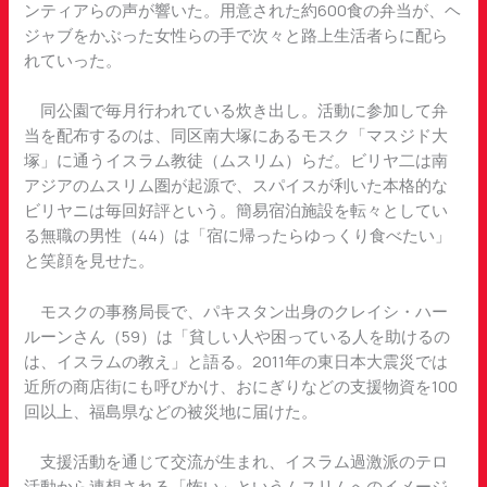
ンティアらの声が響いた。用意された約600食の弁当が、ヘ
ジャブをかぶった女性らの手で次々と路上生活者らに配ら
れていった。
同公園で毎月行われている炊き出し。活動に参加して弁
当を配布するのは、同区南大塚にあるモスク「マスジド大
塚」に通うイスラム教徒（ムスリム）らだ。ビリヤ二は南
アジアのムスリム圏が起源で、スパイスが利いた本格的な
ビリヤニは毎回好評という。簡易宿泊施設を転々としてい
る無職の男性（44）は「宿に帰ったらゆっくり食べたい」
と笑顔を見せた。
モスクの事務局長で、パキスタン出身のクレイシ・ハー
ルーンさん（59）は「貧しい人や困っている人を助けるの
は、イスラムの教え」と語る。2011年の東日本大震災では
近所の商店街にも呼びかけ、おにぎりなどの支援物資を100
回以上、福島県などの被災地に届けた。
支援活動を通じて交流が生まれ、イスラム過激派のテロ
活動から連想される「怖い」というムスリムへのイメージ