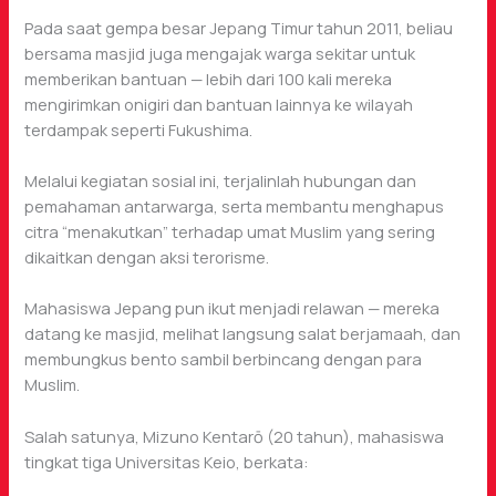
Pada saat gempa besar Jepang Timur tahun 2011, beliau
bersama masjid juga mengajak warga sekitar untuk
memberikan bantuan — lebih dari 100 kali mereka
mengirimkan onigiri dan bantuan lainnya ke wilayah
terdampak seperti Fukushima.
Melalui kegiatan sosial ini, terjalinlah hubungan dan
pemahaman antarwarga, serta membantu menghapus
citra “menakutkan” terhadap umat Muslim yang sering
dikaitkan dengan aksi terorisme.
Mahasiswa Jepang pun ikut menjadi relawan — mereka
datang ke masjid, melihat langsung salat berjamaah, dan
membungkus bento sambil berbincang dengan para
Muslim.
Salah satunya, Mizuno Kentarō (20 tahun), mahasiswa
tingkat tiga Universitas Keio, berkata: