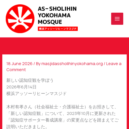
Skip
to
content
18 June 2026
/ By
masjidassholihinyokohama.org
/
Leave a
Comment
新しい認知症観を学ぼう
2026年6月14日
横浜アッソーリヒーンマスジド
木村有孝さん（社会福祉士・介護福祉士）をお招きして、
「新しい認知症観」について、2023年10月に更新された
「認知症サポーター養成講座」の変更点などを踏まえてご
説明いただきました。