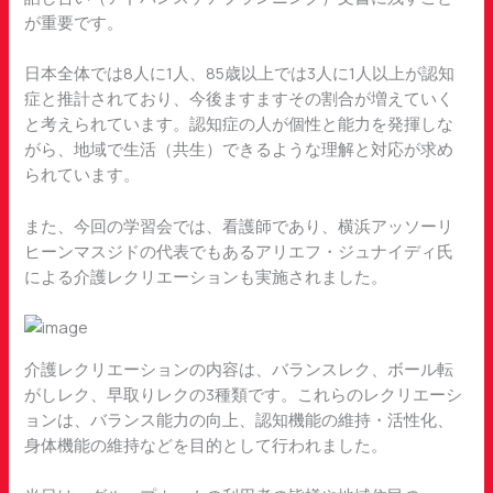
が重要です。
日本全体では8人に1人、85歳以上では3人に1人以上が認知
症と推計されており、今後ますますその割合が増えていく
と考えられています。認知症の人が個性と能力を発揮しな
がら、地域で生活（共生）できるような理解と対応が求め
られています。
また、今回の学習会では、看護師であり、横浜アッソーリ
ヒーンマスジドの代表でもあるアリエフ・ジュナイディ氏
による介護レクリエーションも実施されました。
介護レクリエーションの内容は、バランスレク、ボール転
がしレク、早取りレクの3種類です。これらのレクリエーシ
ョンは、バランス能力の向上、認知機能の維持・活性化、
身体機能の維持などを目的として行われました。