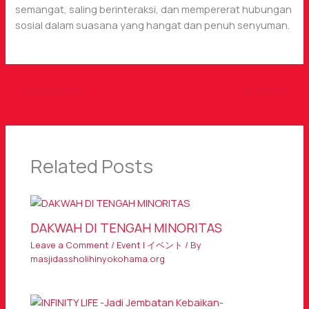
semangat, saling berinteraksi, dan mempererat hubungan
sosial dalam suasana yang hangat dan penuh senyuman.
←
Previous Post
Next Post
→
Related Posts
DAKWAH DI TENGAH MINORITAS
Leave a Comment
/
Event | イベント
/ By
masjidassholihinyokohama.org