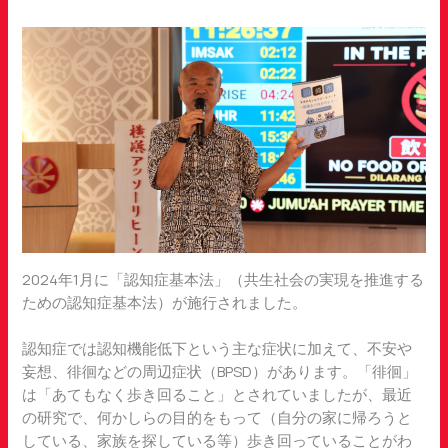
2024年1月に「認知症基本法」（共生社会の実現を推進する
ための認知症基本法）が施行されました。
認知症では認知機能低下という主な症状に加えて、不安や
妄想、徘徊などの周辺症状（BPSD）があります。「徘徊」
は「あてもなく歩き回ること」とされていましたが、最近
の研究で、何かしらの目的をもって（自分の家に帰ろうと
している、家族を探している等）歩き回っていることがわ