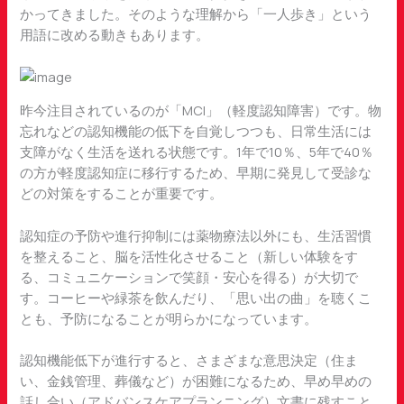
かってきました。そのような理解から「一人歩き」という
用語に改める動きもあります。
昨今注目されているのが「MCI」（軽度認知障害）です。物
忘れなどの認知機能の低下を自覚しつつも、日常生活には
支障がなく生活を送れる状態です。1年で10％、5年で40％
の方が軽度認知症に移行するため、早期に発見して受診な
どの対策をすることが重要です。
認知症の予防や進行抑制には薬物療法以外にも、生活習慣
を整えること、脳を活性化させること（新しい体験をす
る、コミュニケーションで笑顔・安心を得る）が大切で
す。コーヒーや緑茶を飲んだり、「思い出の曲」を聴くこ
とも、予防になることが明らかになっています。
認知機能低下が進行すると、さまざまな意思決定（住ま
い、金銭管理、葬儀など）が困難になるため、早め早めの
話し合い（アドバンスケアプランニング）文書に残すこと