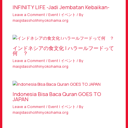
INFINITY LIFE -Jadi Jembatan Kebaikan-
Leave a Comment
/
Event | イベント
/ By
masjidassholihinyokohama.org
インドネシアの食文化 | ハラールフードって
何 ？
Leave a Comment
/
Event | イベント
/ By
masjidassholihinyokohama.org
Indonesia Bisa Baca Quran GOES TO
JAPAN
Leave a Comment
/
Event | イベント
/ By
masjidassholihinyokohama.org