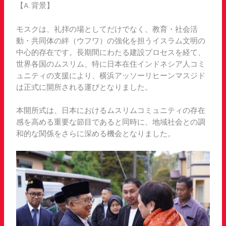
【A. 背景】
モスクは、礼拝の場としてだけでなく、教育・社会活
動・共同体の絆（ウフワ）の強化を担うイスラム文明の
中心的存在です。長期間にわたる建設プロセスを経て、
世界各国のムスリム、特に日本在住インドネシア人コミ
ュニティの支援により、横浜アッソーリヒーンマスジド
は正式に開所される運びとなりました。
本開所式は、日本におけるムスリムコミュニティの存在
感を高める重要な節目であると同時に、地域社会との調
和的な関係をさらに深める機会となりました。