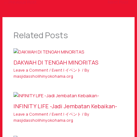
←
Previous Post
Next Post
→
Related Posts
DAKWAH DI TENGAH MINORITAS
Leave a Comment
/
Event | イベント
/ By
masjidassholihinyokohama.org
INFINITY LIFE -Jadi Jembatan Kebaikan-
Leave a Comment
/
Event | イベント
/ By
masjidassholihinyokohama.org