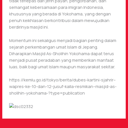
tidak terlepas dari jerih payah, pengorbanan, dan
semangat kebersamaan para imigran Indonesia,
khususnya yang berada di Yokohama, yang dengan
penuh keikhlasan berkontribusi dalam mewujudkan
berdirinya masjid ini.
Momentum ini sekaligus menjadi bagian penting dalam
sejarah perkembangan umat Islam di Jepang.
Diharapkan Masjid As-Sholihin Yokohama dapat terus
menjadi pusat peradaban yang memberikan manfaat
luas, baik bagi umat Islam maupun masyarakat sekitar.
https://kemlu.go.id/tokyo/berita/dubes-kartini-sjahrir–
wapres-ke-10-dan-12-jusuf-kalla-resmikan–masjid-as-
sholihin-yokohama-?type=publication