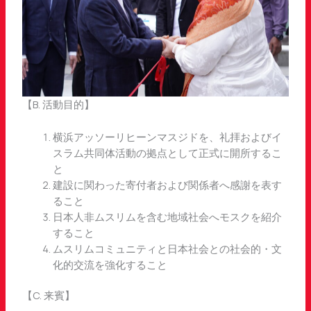
【B. 活動目的】
横浜アッソーリヒーンマスジドを、礼拝およびイ
スラム共同体活動の拠点として正式に開所するこ
と
建設に関わった寄付者および関係者へ感謝を表す
ること
日本人非ムスリムを含む地域社会へモスクを紹介
すること
ムスリムコミュニティと日本社会との社会的・文
化的交流を強化すること
【C. 来賓】