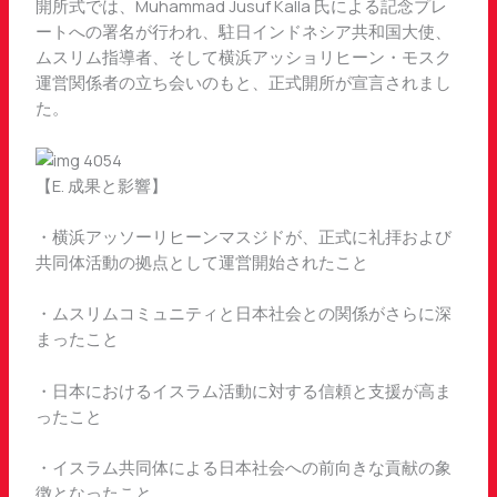
開所式では、Muhammad Jusuf Kalla 氏による記念プレ
ートへの署名が行われ、駐日インドネシア共和国大使、
ムスリム指導者、そして横浜アッショリヒーン・モスク
運営関係者の立ち会いのもと、正式開所が宣言されまし
た。
【E. 成果と影響】
・横浜アッソーリヒーンマスジドが、正式に礼拝および
共同体活動の拠点として運営開始されたこと
・ムスリムコミュニティと日本社会との関係がさらに深
まったこと
・日本におけるイスラム活動に対する信頼と支援が高ま
ったこと
・イスラム共同体による日本社会への前向きな貢献の象
徴となったこと