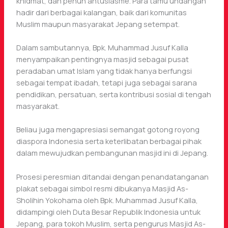
khidmat, dan penuh antusiasme. Para tamu undangan
hadir dari berbagai kalangan, baik dari komunitas
Muslim maupun masyarakat Jepang setempat.
Dalam sambutannya, Bpk. Muhammad Jusuf Kalla
menyampaikan pentingnya masjid sebagai pusat
peradaban umat Islam yang tidak hanya berfungsi
sebagai tempat ibadah, tetapi juga sebagai sarana
pendidikan, persatuan, serta kontribusi sosial di tengah
masyarakat.
Beliau juga mengapresiasi semangat gotong royong
diaspora Indonesia serta keterlibatan berbagai pihak
dalam mewujudkan pembangunan masjid ini di Jepang.
Prosesi peresmian ditandai dengan penandatanganan
plakat sebagai simbol resmi dibukanya Masjid As-
Sholihin Yokohama oleh Bpk. Muhammad Jusuf Kalla,
didampingi oleh Duta Besar Republik Indonesia untuk
Jepang, para tokoh Muslim, serta pengurus Masjid As-