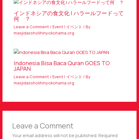
インドネシアの食文化 | ハラールフードって
何 ？
Leave a Comment
/
Event | イベント
/ By
masjidassholihinyokohama.org
Indonesia Bisa Baca Quran GOES TO
JAPAN
Leave a Comment
/
Event | イベント
/ By
masjidassholihinyokohama.org
Leave a Comment
Your email address will not be published.
Required