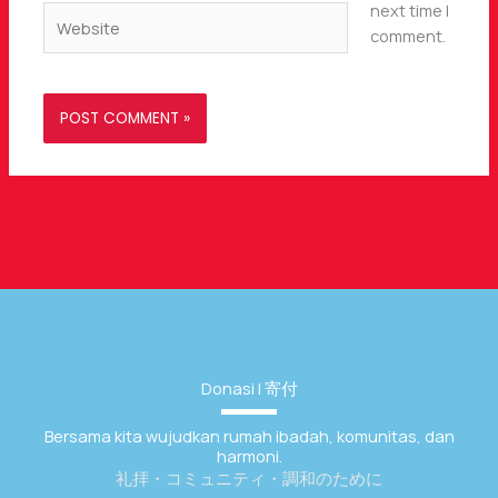
next time I
Website
comment.
Donasi | 寄付
Bersama kita wujudkan rumah ibadah, komunitas, dan
harmoni.
礼拝・コミュニティ・調和のために